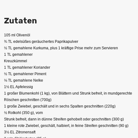
Zutaten
105 ml Olivenöl
¾ TL edelsüßes geräuchertes Paprikapulver
½ TL gemahlene Kurkuma, plus 1 kräftige Prise mehr zum Servieren
1 TL gemahlener
Kreuzkümmel
1 TL gemahlener Koriander
½ TL gemahlener Piment
⅛ TL gemahlene Nelke
1½ EL Apfelessig
1 großer Blumenkohl (1 kg), von Blättern und Strunk befreit, in mundgerechte
Röschen geschnitten (700g)
1 große Zwiebel, geschält und in sechs Spalten geschnitten (220g)
½ Rotkohl (350 g), vom
Strunk befreit, dann in dünne Streifen gehobelt oder geschnitten (300 g)
1 kleine rote Zwiebel, geschält, halbiert, in feine Streifen geschnitten (90 g)
3½ EL Zitronensaft