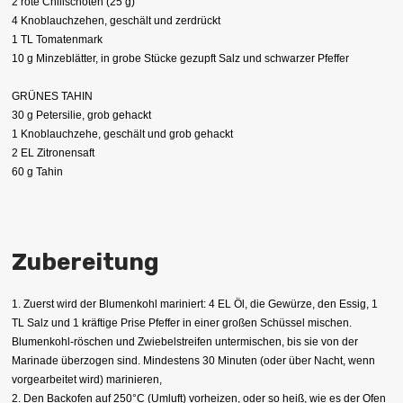
2 rote Chilischoten (25 g)
4 Knoblauchzehen, geschält und zerdrückt
1 TL Tomatenmark
10 g Minzeblätter, in grobe Stücke gezupft Salz und schwarzer Pfeffer
GRÜNES TAHIN
30 g Petersilie, grob gehackt
1 Knoblauchzehe, geschält und grob gehackt
2 EL Zitronensaft
60 g Tahin
Zubereitung
1. Zuerst wird der Blumenkohl mariniert: 4 EL Öl, die Gewürze, den Essig, 1
TL Salz und 1 kräftige Prise Pfeffer in einer großen Schüssel mischen.
Blumenkohl-röschen und Zwiebelstreifen untermischen, bis sie von der
Marinade überzogen sind. Mindestens 30 Minuten (oder über Nacht, wenn
vorgearbeitet wird) marinieren,
2. Den Backofen auf 250°C (Umluft) vorheizen, oder so heiß, wie es der Ofen