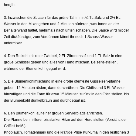
hergibt.
3. Inzwischen die Zutaten für das grüne Tahin mit ¼ TL Salz und 2½ EL
Wasser in den Mixer geben und 2 Minuten pürieren; was innen an der
Behälterwand haftet, mehrmals nach unten schaben. Die Sauce wird mit der
Zeit dickflüssiger, zum Verdünnen könnt ihr noch 1 Schuss Wasser
untermixen.
4. Den Rotkohl mit roter Zwiebel, 2 EL Zitronensaft und 1 TL Salz in eine
große Schüssel geben und alles von Hand mischen. Beiseite-stellen,
während der Blumenkohl gegart wird.
5. Die Blumenkohlmischung in eine große ofenfeste Gusseisen-pfanne
geben. 12 Minuten rösten, dann durchrühren. Die Chilis und 3 EL Wasser
hinzufügen und die Form für etwa 15 Minuten zurück in den Ofen stellen, bis
der Blumenkohl dunkelbraun und durchgegart ist.
6. Den Blumenkohl auf einer großen Servierplatte anrichten.
Die Pfanne bei mittlerer bis starker Hitze auf den Herd stellen (Vorsicht, der
Griff ist heiß!).
Knoblauch, Tomatenmark und die kräftige Prise Kurkuma in den restlichen 3