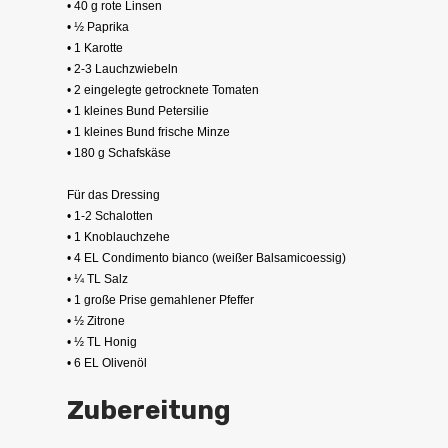
• 40 g rote Linsen
• ½ Paprika
• 1 Karotte
• 2-3 Lauchzwiebeln
• 2 eingelegte getrocknete Tomaten
• 1 kleines Bund Petersilie
• 1 kleines Bund frische Minze
• 180 g Schafskäse
Für das Dressing
• 1-2 Schalotten
• 1 Knoblauchzehe
• 4 EL Condimento bianco (weißer Balsamicoessig)
• ¼ TL Salz
• 1 große Prise gemahlener Pfeffer
• ½ Zitrone
• ½ TL Honig
• 6 EL Olivenöl
Zubereitung