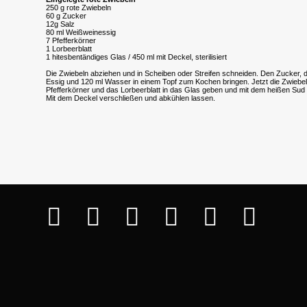
250 g rote Zwiebeln
60 g Zucker
12g Salz
80 ml Weißweinessig
7 Pfefferkörner
1 Lorbeerblatt
1 hitesbentändiges Glas / 450 ml mit Deckel, sterilisiert
Die Zwiebeln abziehen und in Scheiben oder Streifen schneiden. Den Zucker, 
Essig und 120 ml Wasser in einem Topf zum Kochen bringen. Jetzt die Zwiebel
Pfefferkörner und das Lorbeerblatt in das Glas geben und mit dem heißen Sud
Mit dem Deckel verschließen und abkühlen lassen.