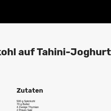
ohl auf Tahini-Joghurt
Zutaten
500 g Spitzkohl
70 g Butter
4 Zweige Thymian
2 Prisen Salz