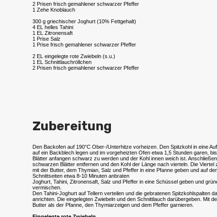
2 Prisen frisch gemahlener schwarzer Pfeffer
1 Zehe Knoblauch
300 g griechischer Joghurt (10% Fettgehalt)
4 EL helles Tahini
1 EL Zitronensaft
1 Prise Salz
1 Prise frisch gemahlener schwarzer Pfeffer
2 EL eingelegte rote Zwiebeln (s.u.)
1 EL Schnittlauchröllchen
2 Prisen frisch gemahlener schwarzer Pfeffer
Zubereitung
Den Backofen auf 190°C Ober-/Unterhitze vorheizen. Den Spitzkohl in eine Auf
auf ein Backblech legen und im vorgeheizten Ofen etwa 1,5 Stunden garen, bi
Blätter anfangen schwarz zu werden und der Kohl innen weich ist. Anschließen
schwarzen Blätter entfernen und den Kohl der Länge nach vierteln. Die Viert
mit der Butter, dem Thymian, Salz und Pfeffer in eine Pfanne geben und auf de
Schnittseiten etwa 8-10 Minuten anbraten
Joghurt, Tahini, Zitronensaft, Salz und Pfeffer in eine Schüssel geben und grün
vermischen.
Den Tahini-Joghurt auf Tellern verteilen und die gebratenen Spitzkohlspalten d
anrichten. Die eingelegten Zwiebeln und den Schnittlauch darübergeben. Mit de
Butter als der Pfanne, den Thymiarzeigen und dem Pfeffer garnieren.
Eingelegte rote Zwiebeln