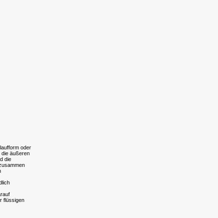
laufform oder
s die äußeren
d die
el zusammen
n
dlich
arauf
r flüssigen