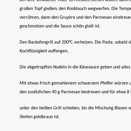
Bei sehr schwacher Hitze 10 Minuten ziehen lassen, dann d
großen Topf gießen; den Knoblauch wegwerfen. Die Tempera
verrühren, dann den Gruyère und den Parmesan einstreue
geschmolzen und die Sauce schön glatt ist.
Den Backofengrill auf 200°C vorheizen. Die Pasta, sobald s
Kochflüssigkeit auffangen.
Die abgetropften Nudeln in die Käsesauce geben und alles 
Mit etwas frisch gemahlenem schwarzem Pfeffer würzen und
den zusätzlichen 40 g Parmesan bestreuen und für etwa 8
unter den heißen Grill schieben, bis die Mischung Blasen 
Stellen goldbraun ist.