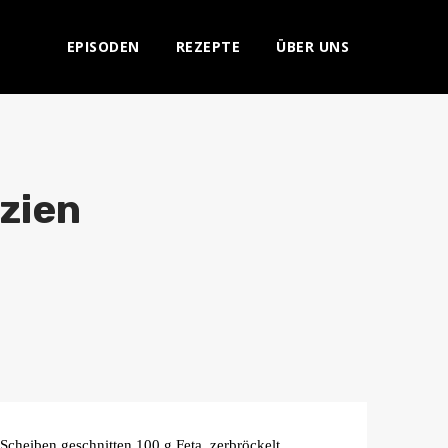
EPISODEN
REZEPTE
ÜBER UNS
zien
 Scheiben geschnitten 100 g Feta, zerbröckelt