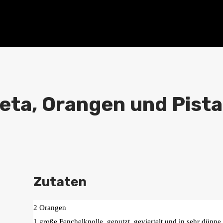
eta, Orangen und Pista
Zutaten
2 Orangen
1 große Fenchelknolle, geputzt, geviertelt und in sehr dünne