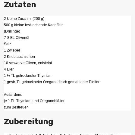
Zutaten
2 kleine Zucchini (200 g)
500 g kleine festkochende Kartoffeln
(Drillinge)
7-8 EL Olivenöl
Salz
1 Zwiebel
2 Knoblauchzehen
10 schwarze Oliven, entsteint
4 Eier
1 ½ TL getrockneter Thymian
1 gestr. TL getrockneter Oregano frisch gemahlener Pfeffer
Außerdem:
je 1 EL Thymian- und Oreganoblätter
zum Bestreuen
Zubereitung