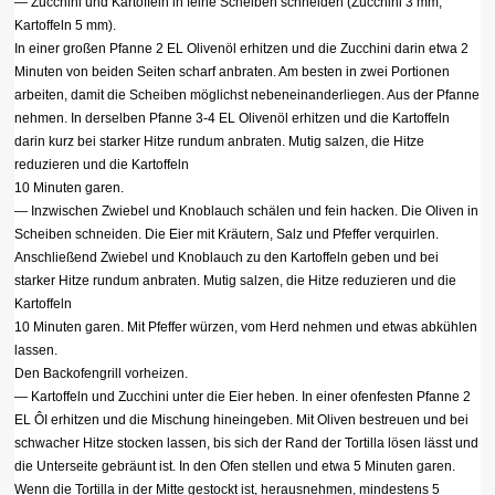
— Zucchini und Kartoffeln in feine Scheiben schneiden (Zucchini 3 mm,
Kartoffeln 5 mm).
In einer großen Pfanne 2 EL Olivenöl erhitzen und die Zucchini darin etwa 2
Minuten von beiden Seiten scharf anbraten. Am besten in zwei Portionen
arbeiten, damit die Scheiben möglichst nebeneinanderliegen. Aus der Pfanne
nehmen. In derselben Pfanne 3-4 EL Olivenöl erhitzen und die Kartoffeln
darin kurz bei starker Hitze rundum anbraten. Mutig salzen, die Hitze
reduzieren und die Kartoffeln
10 Minuten garen.
— Inzwischen Zwiebel und Knoblauch schälen und fein hacken. Die Oliven in
Scheiben schneiden. Die Eier mit Kräutern, Salz und Pfeffer verquirlen.
Anschließend Zwiebel und Knoblauch zu den Kartoffeln geben und bei
starker Hitze rundum anbraten. Mutig salzen, die Hitze reduzieren und die
Kartoffeln
10 Minuten garen. Mit Pfeffer würzen, vom Herd nehmen und etwas abkühlen
lassen.
Den Backofengrill vorheizen.
— Kartoffeln und Zucchini unter die Eier heben. In einer ofenfesten Pfanne 2
EL ÔI erhitzen und die Mischung hineingeben. Mit Oliven bestreuen und bei
schwacher Hitze stocken lassen, bis sich der Rand der Tortilla lösen lässt und
die Unterseite gebräunt ist. In den Ofen stellen und etwa 5 Minuten garen.
Wenn die Tortilla in der Mitte gestockt ist, herausnehmen, mindestens 5