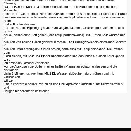
Olivenöl,
Ras el-Hanout, Kurkuma, Zitronenschale und -saft dazugeben und alles mit dem
Pürierstab
fein mixen. Das cremige Püree mit Salz und Pfeffer abschmecken. Ihr könnt das Püree
lauwarm servieren oder wieder zurück in den Topf geben und kurz vor dem Servieren
noch
mal aufkochen lassen.
Für die Pilze die Egerlinge je nach Größe ganz lassen, halbieren oder vierteln. In eine
große
heiße Pfanne ohne Fett geben (falls nötig, portionsweise), mit 1 Prise Salz würzen und
2
Minuten von beiden Seiten goldbraun rösten. Die Frühlingszwiebeln einstreuen, weitere
2
Minuten unter ständigem Rühren braten, dann alles mit Essig ablöschen. Die Pfanne
vom
Herd ziehen, mit Salz und Pfeffer abschmecken und den Inhalt auf einen Teller geben.
Erst
jetzt mit dem Olivenöl verfeinern.
Für die Aprikosen die Butter in einer heißen Pfanne aufschäumen lassen und die
Aprikosen
darin 2 Minuten schwenken. Mit 1 EL Wasser ablöschen, durchrühren und mit
Chiliflocken
würzen.
Das Kichererbsenpüree mit Pilzen und Chili-Aprikosen anrichten. mit Minzeblättchen
und
übrigen Kichererbsen bestreuen.