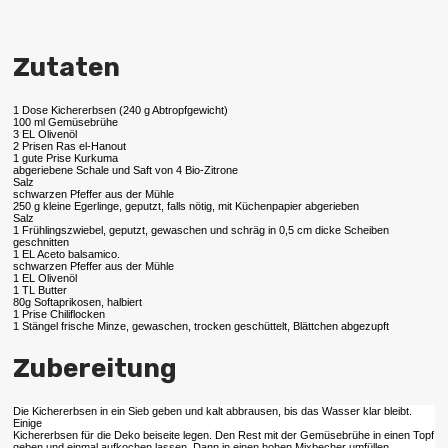
Zutaten
1 Dose Kichererbsen (240 g Abtropfgewicht)
100 ml Gemüsebrühe
3 EL Olivenöl
2 Prisen Ras el-Hanout
1 gute Prise Kurkuma
abgeriebene Schale und Saft von 4 Bio-Zitrone
Salz
schwarzen Pfeffer aus der Mühle
250 g kleine Egerlinge, geputzt, falls nötig, mit Küchenpapier abgerieben
Salz
1 Frühlingszwiebel, geputzt, gewaschen und schräg in 0,5 cm dicke Scheiben
geschnitten
1 EL Aceto balsamico.
schwarzen Pfeffer aus der Mühle
1 EL Olivenöl
1 TL Butter
80g Softaprikosen, halbiert
1 Prise Chiliflocken
1 Stängel frische Minze, gewaschen, trocken geschüttelt, Blättchen abgezupft
Zubereitung
Die Kichererbsen in ein Sieb geben und kalt abbrausen, bis das Wasser klar bleibt.
Einige
Kichererbsen für die Deko beiseite legen. Den Rest mit der Gemüsebrühe in einen Topf
geben und einmal aufkochen lassen. Dann in einen hohen Mixbecher umfüllen.