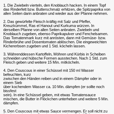
1. Die Zwiebeln vierteln, den Knoblauch hacken. In einem Topf
das Rinderfett bzw. Butterschmalz erhitzen, die Spitzpaprika von
allen Seiten darin anbraten und wieder aus der Pfanne nehmen.
2. Das gewürfelte Fleisch kräftig mit Salz und Pfeffer,
Kreuzkümmel, Ras el Hanout und Kurkuma würzen. In
derselben Pfanne von allen Seiten anbraten. Zwiebeln und
Knoblauch zugeben, ebenso Paprikapulver und Fenchelsamen.
Das Tomatenmark kurz mit anrösten, dann mit Gemüse- bzw.
Rinderbrühe und Dosentomaten ablöschen. Die eingeweichten
Kichererbsen zugeben und 1 Std. köcheln lassen.
3. Währenddessen Kartoffeln, Möhren und Kürbis in Scheiben
schneiden und hübsche Formen ausstechen. Nach 1 Std. zum
Fleisch geben und weitere 15 Min. mitköcheln.
4. Den Couscous in einer Schüssel mit 150 ml Wasser
befeuchten, kurz
zwischen den Händen reiben und in einem Dämpfer oder in
einem Sieb
über kochendem Wasser ca. 10 Min. dämpfen (er sollte noch
bissfest
sein). In eine Schüssel geben, mit etwas Tomatensauce
mischen, die Butter in Flöckchen unterheben und weitere 5 Min.
dämpfen.
5. Den Couscous mit etwas Sauce vermengen. Er soll nicht zu