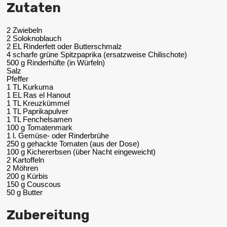
Zutaten
2 Zwiebeln
2 Soloknoblauch
2 EL Rinderfett oder Butterschmalz
4 scharfe grüne Spitzpaprika (ersatzweise Chilischote)
500 g Rinderhüfte (in Würfeln)
Salz
Pfeffer
1 TL Kurkuma
1 EL Ras el Hanout
1 TL Kreuzkümmel
1 TL Paprikapulver
1 TL Fenchelsamen
100 g Tomatenmark
1 l. Gemüse- oder Rinderbrühe
250 g gehackte Tomaten (aus der Dose)
100 g Kichererbsen (über Nacht eingeweicht)
2 Kartoffeln
2 Möhren
200 g Kürbis
150 g Couscous
50 g Butter
Zubereitung