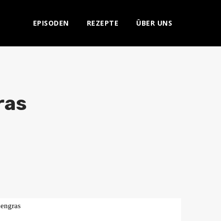
EPISODEN
REZEPTE
ÜBER UNS
ras
nengras