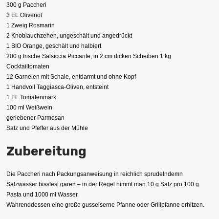
300 g Paccheri
3 EL Olivenöl
1 Zweig Rosmarin
2 Knoblauchzehen, ungeschält und angedrückt
1 BIO Orange, geschält und halbiert
200 g frische Salsiccia Piccante, in 2 cm dicken Scheiben 1 kg
Cocktailtomaten
12 Garnelen mit Schale, entdarmt und ohne Kopf
1 Handvoll Taggiasca-Oliven, entsteint
1 EL Tomatenmark
100 ml Weißwein
geriebener Parmesan
Salz und Pfeffer aus der Mühle
Zubereitung
Die Paccheri nach Packungsanweisung in reichlich sprudelndemn
Salzwasser bissfest garen – in der Regel nimmt man 10 g Salz pro 100 g
Pasta und 1000 ml Wasser.
Währenddessen eine große gusseiserne Pfanne oder Grillpfanne erhitzen.