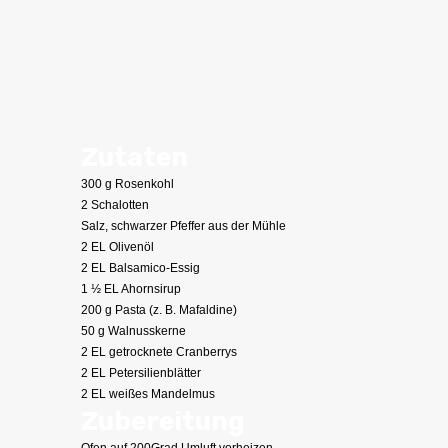
Zutaten
300 g Rosenkohl
2 Schalotten
Salz, schwarzer Pfeffer aus der Mühle
2 EL Olivenöl
2 EL Balsamico-Essig
1 ½ EL Ahornsirup
200 g Pasta (z. B. Mafaldine)
50 g Walnusskerne
2 EL getrocknete Cranberrys
2 EL Petersilienblätter
2 EL weißes Mandelmus
Zubereitung