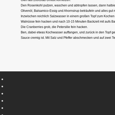
Ofen auf 200Grad Umluft vorheizen.
Den Rosenkohl putzen, waschen und abtropfen lassen, dann halbier
Olivenöl, Balsamico-Essig und Ahornsirup beträufeln und alles gut
Inzwischen reichlich Salzwasser in einem großen Topf zum Kochen
Walnüsse fein hacken und nach 10-15 Minuten Backzeit mit aufs Ba
Die Cranberries grob, die Petersilie fein hacken.
Ben, dabei etwas Kochwasser auffangen, und zurück in den Topf ge
Sauce cremig ist. Mit Salz und Pfeffer abschmecken und auf zwei Tel