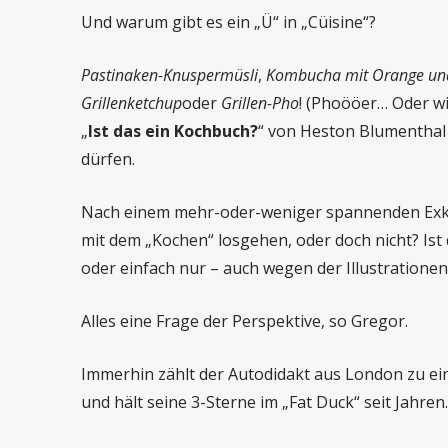
Und warum gibt es ein „Ü“ in „Cüisine“?
Pastinaken-Knuspermüsli
,
Kombucha mit Orange un
Grillenketchup
oder
Grillen-Pho
! (Phoööer… Oder wi
„
Ist das ein Kochbuch?
“ von Heston Blumenthal i
dürfen.
Nach einem mehr-oder-weniger spannenden Exku
mit dem „Kochen“ losgehen, oder doch nicht? Ist 
oder einfach nur – auch wegen der Illustration
Alles eine Frage der Perspektive, so Gregor.
Immerhin zählt der Autodidakt aus London zu eine
und hält seine 3-Sterne im „Fat Duck“ seit Jahren