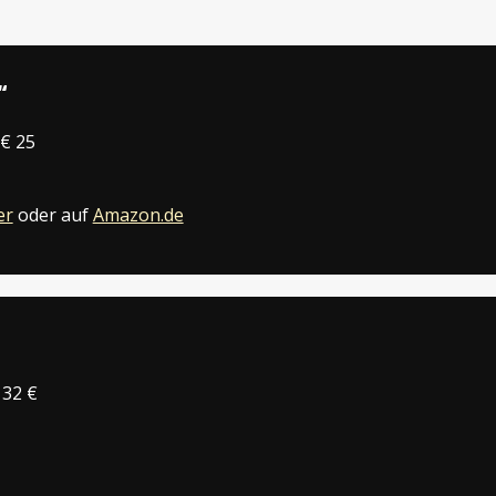
“
 € 25
er
oder auf
Amazon.de
 32 €