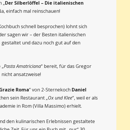
h „
Der Silberlöffel – Die italienischen
Na, einfach mal reinschauen!
 Kochbuch schnell besprochen) lohnt sich
er sagen wir – der Besten italienischen
 gestaltet und dazu noch gut auf den
 „
Pasta Amatriciana
“ bereit, für das Gregor
 nicht ansatzweise!
Grazie Roma
“ von 2-Sternekoch
Daniel
chen sein Restaurant „
Ox und Klee
“, weil er als
demie in Rom (Villa Massimo) erhielt.
d den kulinarischen Erlebnissen gestaltete
iche Zeit. Für uns ein Buch mit „nur“ 30