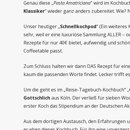
Genau diese „
Pasta Amatriciana
“ wird im Kochbuc
Klassiker
“ wieder ganz anders zubereitet. Wie? 
Unser heutiger „
Schnellkochpod
“ (Ein weiteres
sehr, weil er eine luxuriöse Sammlung ALLER – od
Rezepte für nur 40€ bietet, aufwendig und schön
Coffeetable passt.
Zum Schluss halten wir dann DAS Rezept für eine
kaum die passenden Worte findet. Lecker trifft es
Um die geht es im „Reise-Tagebuch-Kochbuch“ „
Gottschlich
aus Köln. Der verließ für sieben Wo
erster Koch das Stipendium an der Deutschen Aka
Aus dem dortigen Austausch, den Erfahrungen un
er eben dieses Kochbuch. Für ihn eine unvergessl