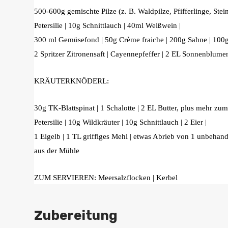
500-600g gemischte Pilze (z. B. Waldpilze, Pfifferlinge, Stei
Petersilie | 10g Schnittlauch | 40ml Weißwein |
300 ml Gemüsefond | 50g Crème fraiche | 200g Sahne | 100g
2 Spritzer Zitronensaft | Cayennepfeffer | 2 EL Sonnenblumenö
KRÄUTERKNÖDERL:
30g TK-Blattspinat | 1 Schalotte | 2 EL Butter, plus mehr z
Petersilie | 10g Wildkräuter | 10g Schnittlauch | 2 Eier |
1 Eigelb | 1 TL griffiges Mehl | etwas Abrieb von 1 unbehande
aus der Mühle
ZUM SERVIEREN: Meersalzflocken | Kerbel
Zubereitung