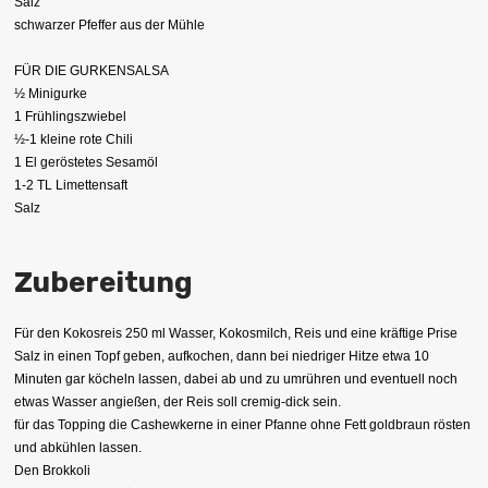
Salz
schwarzer Pfeffer aus der Mühle
FÜR DIE GURKENSALSA
½ Minigurke
1 Frühlingszwiebel
½-1 kleine rote Chili
1 El geröstetes Sesamöl
1-2 TL Limettensaft
Salz
Zubereitung
Für den Kokosreis 250 ml Wasser, Kokosmilch, Reis und eine kräftige Prise
Salz in einen Topf geben, aufkochen, dann bei niedriger Hitze etwa 10
Minuten gar köcheln lassen, dabei ab und zu umrühren und eventuell noch
etwas Wasser angießen, der Reis soll cremig-dick sein.
für das Topping die Cashewkerne in einer Pfanne ohne Fett goldbraun rösten
und abkühlen lassen.
Den Brokkoli