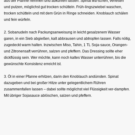
aus der Pfanne nehmen und abkühlen lassen. Spinat wa-schen, verlesen
und putzen, möglichst gut trocken schütteln. Früh-lingszwiebel waschen,
trocken schütteln und mit dem Grün in Ringe schneiden. Knoblauch schälen
und fein würfeln.
2. Sobanudeln nach Packungsanweisung in leicht gesalzenem Wasser
garen, in ein Sieb abgießen, kalt abbrausen und abtropfen lassen. Falls nötig,
zugedeckt warm halten. Inzwischen Miso, Tahin, 1 TL Soja-sauce, Orangen-
und Zitronensaft verrühren, salzen und pfeffern. Das Dressing sollte eher
dickflüssig sein. Wer möchte, kann noch kaltes Wasser unterrühren, bis die
gewünschte Konsistenz erreicht ist.
3. Öl in einer Pfanne erhitzen, darin den Knoblauch andünsten. Spinat
dazugeben und bei großer Hitze unter gelegentlichem Rühren
zusammenfallen lassen – dabei sollte möglichst viel Flüssigkeit ver-dampfen.
Mit übriger Sojasauce ablöschen, salzen und pfeffern.