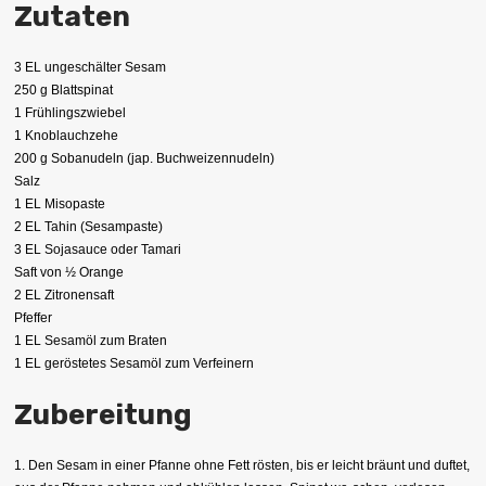
Zutaten
3 EL ungeschälter Sesam
250 g Blattspinat
1 Frühlingszwiebel
1 Knoblauchzehe
200 g Sobanudeln (jap. Buchweizennudeln)
Salz
1 EL Misopaste
2 EL Tahin (Sesampaste)
3 EL Sojasauce oder Tamari
Saft von ½ Orange
2 EL Zitronensaft
Pfeffer
1 EL Sesamöl zum Braten
1 EL geröstetes Sesamöl zum Verfeinern
Zubereitung
1. Den Sesam in einer Pfanne ohne Fett rösten, bis er leicht bräunt und duftet,