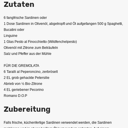
Zutaten
6 fangfrische Sardinen oder
1 Dose Sardinen in Olivenöl, abgetropft und Öl aufgefangen 500 g Spaghetti,
Bucatini oder
Linguine
1 Glas Pesto al Finocchietto (Wildfenchelpesto)
Olivenöl mit Zitrone zum Beträufeln
Salz und Pfeffer aus der Mühle
FÜR DIE GREMOLATA
6 Taralli al Peperoncino, zerbröselt
2 EL grob gehackte Petersilie
Abrieb von ½ Bio-Zitrone
4 EL geriebener Pecorino
Romano D.O.P
Zubereitung
Falls frische, küchenfertige Sardinen verwendet werden, die Sardinen