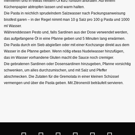
mehlieren und in etwas heißem Öl kurz rundum anbraten. Auf einem
Küchenpapier abtropfen lassen und warm halten.
Die Pasta in reichlich sprudelndem Salzwasser nach Packungsanweisung
bissfest garen – in der Regel nimmt man 10 g Salz pro 100 g Pasta und 1000
ml Wasser.
Währenddessen Pesto und, falls Sardinen aus der Dose verwendet werden,
das aufgefangene Öl in eine Pfanne geben und 5 Minuten lang erwärmen.
Die Pasta durch ein Sieb abgießen oder mit einer Kochzange direkt aus dem
Wasser in die Pfanne geben. Wenn nötig etwas Nudelwasser hinzufügen,
das im Wasser vorhandene Gluten macht die Sauce noch cremiger.
Die gebratenen Sardinen oder Dosensardinen hinzugeben, Pfanne vorsichtig
schwenken, um alles durchzumischen, und mit Salz und Pfeffer
abschmecken. Die Zutaten für die Gremolata in einer kleinen Schüssel
vermengen und über die Pasta geben. Mit Zitronenöl beträufelt servieren.