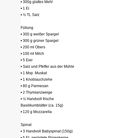
• 300g glattes Mehl
• 1 Ei
• ½ TL Salz
Füllung
• 300 g weißer Spargel
• 300 g grüner Spargel
• 200 ml Obers
• 100 ml Milch
• 5 Eier
• Salz und Pfeffer aus der Mühle
• 1 Msp. Muskat
• 1 Knoblauchzehe
• 80 g Parmesan
• 2 Thymianzweige
• ½ Handvoll frische
Basilikumblätter (ca. 15g)
• 120 g Mozzarella
Spinat
• 3 Handvoll Babyspinat (150g)
• 5 EL geröstete Pinienkerne