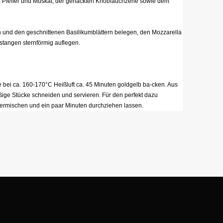
lz, Pfeffer und Muskat, der gehackten Knoblauchzehe sowie dem
 und den geschnittenen Basilikumblättern belegen, den Mozzarella
stangen sternförmig auflegen.
 bei ca. 160-170°C Heißluft ca. 45 Minuten goldgelb ba-cken. Aus
ge Stücke schneiden und servieren. Für den perfekt dazu
 vermischen und ein paar Minuten durchziehen lassen.