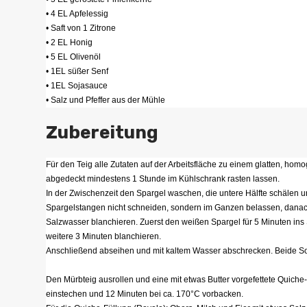
• 4 EL Apfelessig
• Saft von 1 Zitrone
• 2 EL Honig
• 5 EL Olivenöl
• 1EL süßer Senf
• 1EL Sojasauce
• Salz und Pfeffer aus der Mühle
Zubereitung
Für den Teig alle Zutaten auf der Arbeitsfläche zu einem glatten, hom
abgedeckt mindestens 1 Stunde im Kühlschrank rasten lassen.
In der Zwischenzeit den Spargel waschen, die untere Hälfte schälen 
Spargelstangen nicht schneiden, sondern im Ganzen belassen, dana
Salzwasser blanchieren. Zuerst den weißen Spargel für 5 Minuten i
weitere 3 Minuten blanchieren.
Anschließend abseihen und mit kaltem Wasser abschrecken. Beide Sort
Den Mürbteig ausrollen und eine mit etwas Butter vorgefettete Quiche
einstechen und 12 Minuten bei ca. 170°C vorbacken.