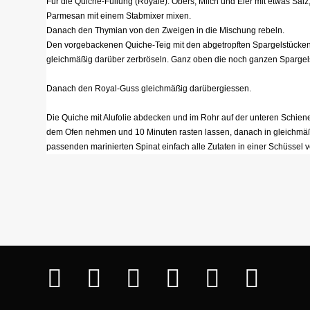
Für die Quiche-Füllung (Royale): Obers, Milch und Eier mit etwas Sa
Parmesan mit einem Stabmixer mixen.
Danach den Thymian von den Zweigen in die Mischung rebeln.
Den vorgebackenen Quiche-Teig mit den abgetropften Spargelstücken
gleichmäßig darüber zerbröseln. Ganz oben die noch ganzen Spargel
Danach den Royal-Guss gleichmäßig darübergiessen.
Die Quiche mit Alufolie abdecken und im Rohr auf der unteren Schiene
dem Ofen nehmen und 10 Minuten rasten lassen, danach in gleichmäßi
passenden marinierten Spinat einfach alle Zutaten in einer Schüssel